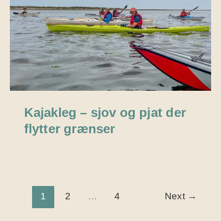
Kajakleg – sjov og pjat der
flytter grænser
1
2
…
4
Next
→