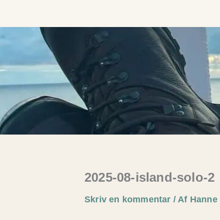
Gå
til
indholdet
2025-08-island-solo-2
Skriv en kommentar
/ Af
Hann