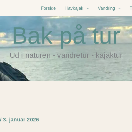
Forside
Havkajak
Vandring
Bak på tur
Ud i naturen - vandretur - kajaktur
e
/
3. januar 2026