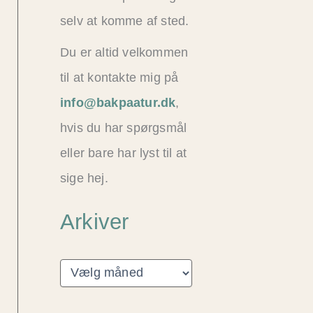
selv at komme af sted.
Du er altid velkommen
til at kontakte mig på
info@bakpaatur.dk
,
hvis du har spørgsmål
eller bare har lyst til at
sige hej.
Arkiver
A
r
k
i