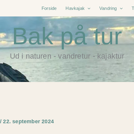
Forside
Havkajak
Vandring
Bak på tur
Ud i naturen - vandretur - kajaktur
e
/
22. september 2024