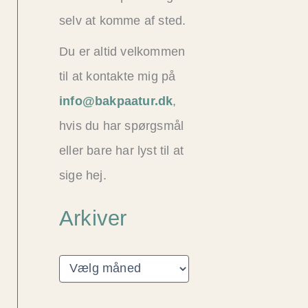
selv at komme af sted.
Du er altid velkommen
til at kontakte mig på
info@bakpaatur.dk
,
hvis du har spørgsmål
eller bare har lyst til at
sige hej.
Arkiver
A
r
k
i