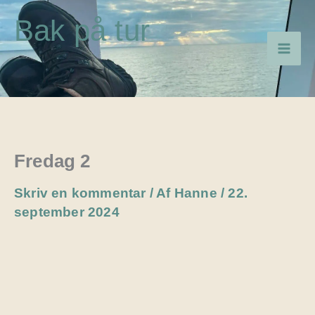
Gå
Bak på tur
til
indholdet
Fredag 2
Skriv en kommentar
/ Af
Hanne
/
22.
september 2024