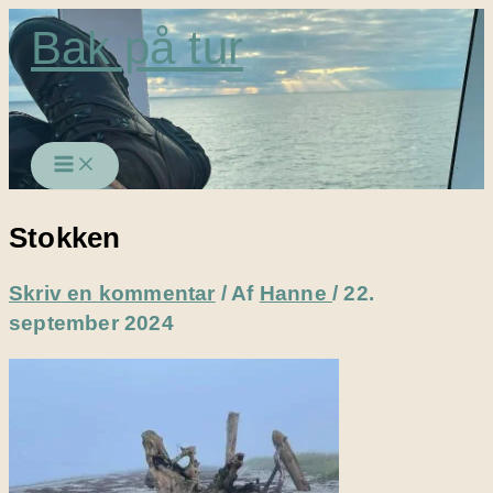
Gå
Bak på tur
til
indholdet
Stokken
Skriv en kommentar
/ Af
Hanne
/
22.
september 2024