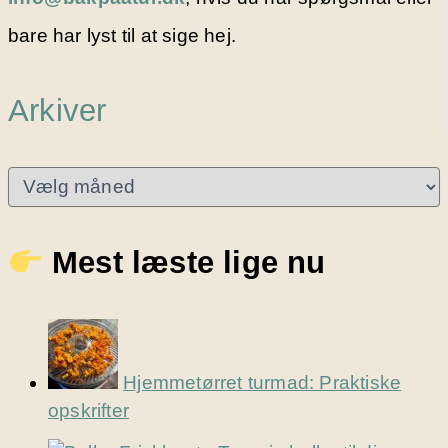
bare har lyst til at sige hej.
Arkiver
A
r
k
i
Mest læste lige nu
v
e
r
Hjemmetørret turmad: Praktiske
opskrifter