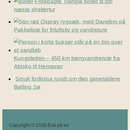
Friskbagte Trangia boller til din
næste sheltertur
Pakkeliste for friluftsliv og vandreture
Kungsleden – 450 km bjergvandrerute fra
Abisko til Hemavan
Smuk forårstur rundt om den genetablere
Bølling Sø
Copyright © 2026 Bak på tur