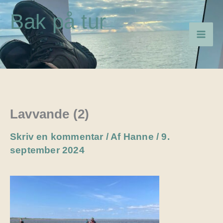
Gå
Bak på tur
til
indholdet
Lavvande (2)
Skriv en kommentar
/ Af
Hanne
/
9.
september 2024