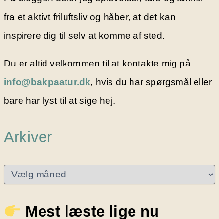
fra et aktivt friluftsliv og håber, at det kan
inspirere dig til selv at komme af sted.
Du er altid velkommen til at kontakte mig på
info@bakpaatur.dk
, hvis du har spørgsmål eller
bare har lyst til at sige hej.
Arkiver
A
r
k
i
Mest læste lige nu
v
e