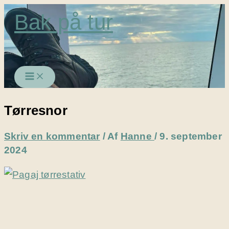
Gå
Bak på tur
til
indholdet
Tørresnor
Skriv en kommentar
/ Af
Hanne
/
9. september
2024