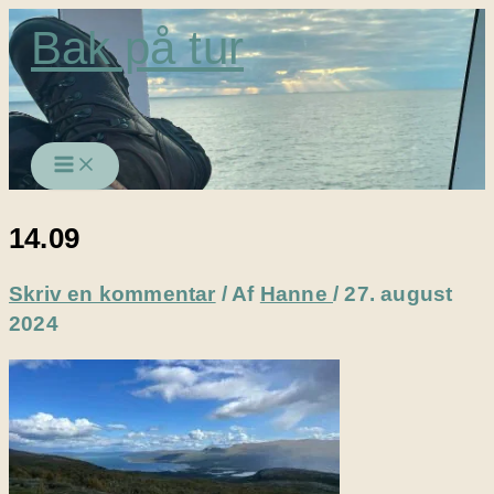
Gå
Bak på tur
til
indholdet
14.09
Skriv en kommentar
/ Af
Hanne
/
27. august
2024