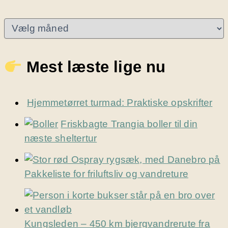
A
r
k
i
Mest læste lige nu
v
e
r
Hjemmetørret turmad: Praktiske opskrifter
Friskbagte Trangia boller til din
næste sheltertur
Pakkeliste for friluftsliv og vandreture
Kungsleden – 450 km bjergvandrerute fra