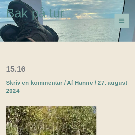
Gå
Bak på tur
til
indholdet
15.16
Skriv en kommentar
/ Af
Hanne
/
27. august
2024