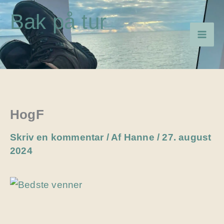
Gå
Bak på tur
til
indholdet
HogF
Skriv en kommentar
/ Af
Hanne
/
27. august
2024