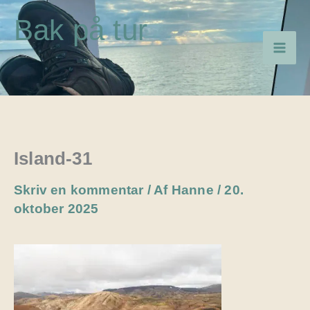
Gå
Bak på tur
til
indholdet
Island-31
Skriv en kommentar
/ Af
Hanne
/
20.
oktober 2025