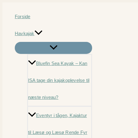
Gå
til
Forside
indholdet
Havkajak
Bluefin Sea Kayak – Kan
ISA tage din kajakoplevelse til
næste niveau?
Eventyr i tågen, Kajaktur
til Læsø og Læsø Rende Fyr