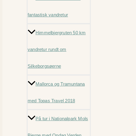
fantastisk vandretur
Himmelbjergruten 50 km
vandretur rundt om
Silkeborgsøerne
Mallorca og Tramuntana
med Topas Travel 2018
På tur i Nationalpark Mols
Bjerge med Opdag Verden