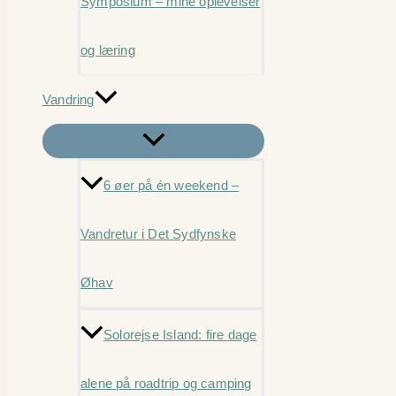
Symposium – mine oplevelser
og læring
Vandring
6 øer på én weekend –
Vandretur i Det Sydfynske
Øhav
Solorejse Island: fire dage
alene på roadtrip og camping