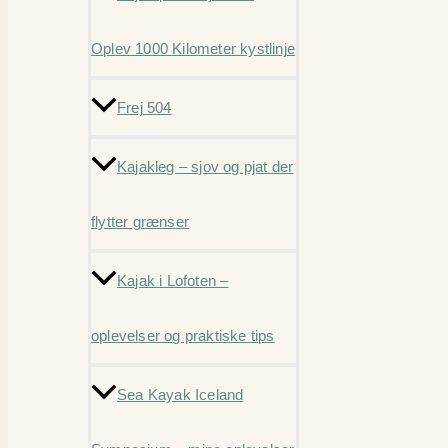
Oplev 1000 Kilometer kystlinje
Frej 504
Kajakleg – sjov og pjat der
flytter grænser
Kajak i Lofoten –
oplevelser og praktiske tips
Sea Kayak Iceland