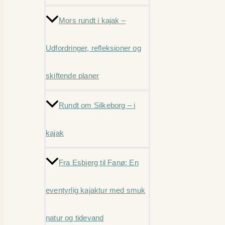
Mors rundt i kajak –
Udfordringer, refleksioner og
skiftende planer
Rundt om Silkeborg – i
kajak
Fra Esbjerg til Fanø: En
eventyrlig kajaktur med smuk
natur og tidevand