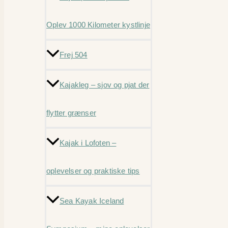
Oplev 1000 Kilometer kystlinje
Frej 504
Kajakleg – sjov og pjat der
flytter grænser
Kajak i Lofoten –
oplevelser og praktiske tips
Sea Kayak Iceland