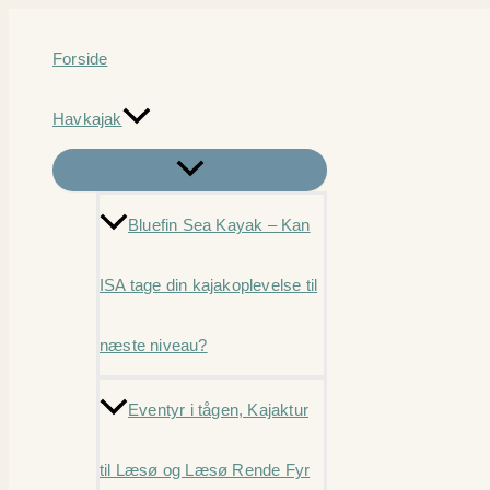
Gå
til
Forside
indholdet
Havkajak
Bluefin Sea Kayak – Kan
ISA tage din kajakoplevelse til
næste niveau?
Eventyr i tågen, Kajaktur
til Læsø og Læsø Rende Fyr