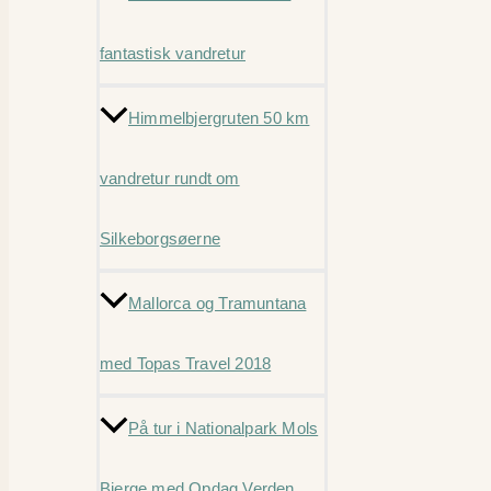
fantastisk vandretur
Himmelbjergruten 50 km
vandretur rundt om
Silkeborgsøerne
Mallorca og Tramuntana
med Topas Travel 2018
På tur i Nationalpark Mols
Bjerge med Opdag Verden