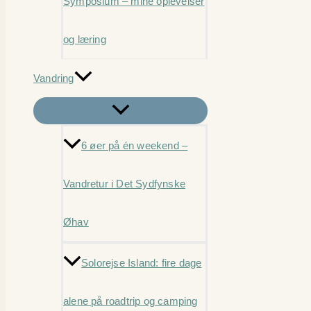
Symposium – mine oplevelser
og læring
Vandring
6 øer på én weekend –
Vandretur i Det Sydfynske
Øhav
Solorejse Island: fire dage
alene på roadtrip og camping