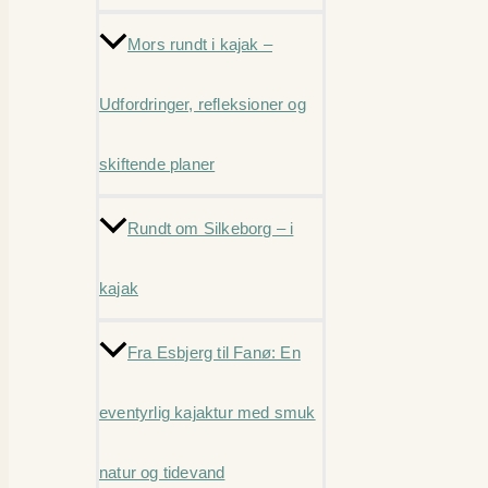
Mors rundt i kajak –
Udfordringer, refleksioner og
skiftende planer
Rundt om Silkeborg – i
kajak
Fra Esbjerg til Fanø: En
eventyrlig kajaktur med smuk
natur og tidevand