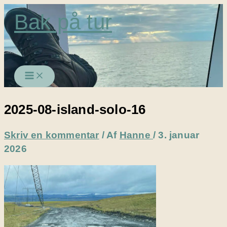
Gå
Bak på tur
til
indholdet
2025-08-island-solo-16
Skriv en kommentar
/ Af
Hanne
/
3. januar
2026