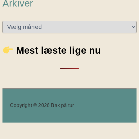
Arkiver
A
r
k
i
Mest læste lige nu
v
e
r
Copyright © 2026 Bak på tur