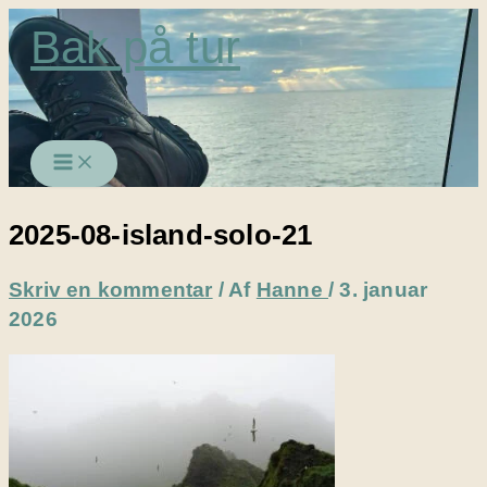
Gå
Bak på tur
til
indholdet
2025-08-island-solo-21
Skriv en kommentar
/ Af
Hanne
/
3. januar
2026