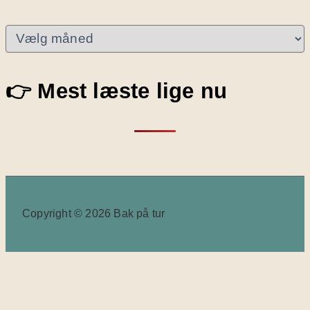
A
r
k
i
👉 Mest læste lige nu
v
e
r
Copyright © 2026 Bak på tur