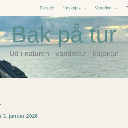
Forside
Havkajak
Vandring
Bak på tur
Ud i naturen - vandretur - kajaktur
4
e
/
3. januar 2026