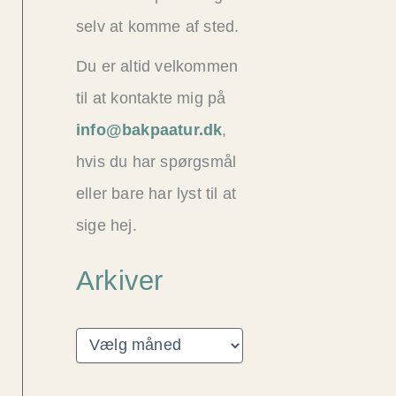
selv at komme af sted.
Du er altid velkommen
til at kontakte mig på
info@bakpaatur.dk
,
hvis du har spørgsmål
eller bare har lyst til at
sige hej.
Arkiver
A
r
k
i