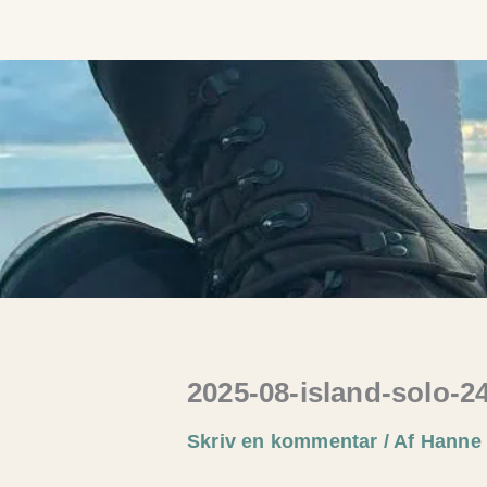
Gå
til
indholdet
2025-08-island-solo-2
Skriv en kommentar
/ Af
Hann