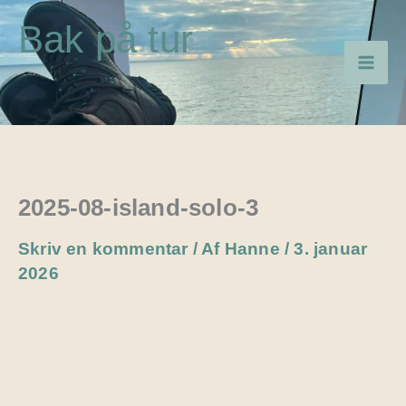
Gå
Bak på tur
til
indholdet
2025-08-island-solo-3
Skriv en kommentar
/ Af
Hanne
/
3. januar
2026