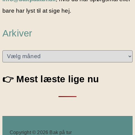
bare har lyst til at sige hej.
Arkiver
A
r
k
i
👉 Mest læste lige nu
v
e
r
Copyright © 2026 Bak på tur