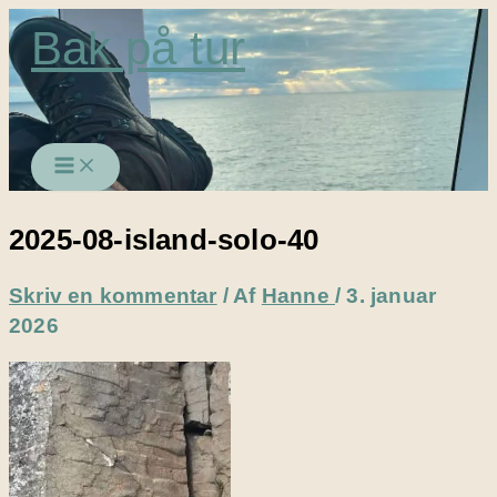
Gå
Bak på tur
til
indholdet
2025-08-island-solo-40
Skriv en kommentar
/ Af
Hanne
/
3. januar
2026