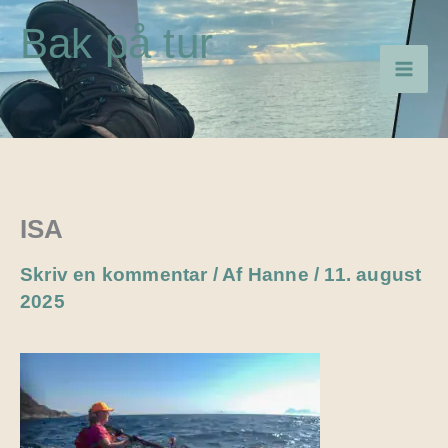
Gå
Bak på tur
til
indholdet
ISA
Skriv en kommentar
/ Af
Hanne
/
11. august
2025