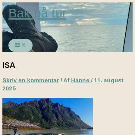
Gå
Bak på tur
til
indholdet
ISA
Skriv en kommentar
/ Af
Hanne
/
11. august
2025