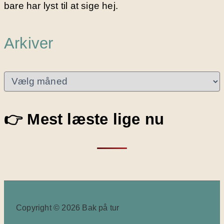
bare har lyst til at sige hej.
Arkiver
A
r
k
i
👉 Mest læste lige nu
v
e
r
Copyright © 2026 Bak på tur