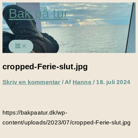
Gå
Bak på tur
til
indholdet
cropped-Ferie-slut.jpg
Skriv en kommentar
/ Af
Hanne
/
18. juli 2024
https://bakpaatur.dk/wp-
content/uploads/2023/07/cropped-Ferie-slut.jpg