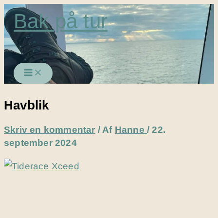
Gå
Bak på tur
til
indholdet
Havblik
Skriv en kommentar
/ Af
Hanne
/
22.
september 2024