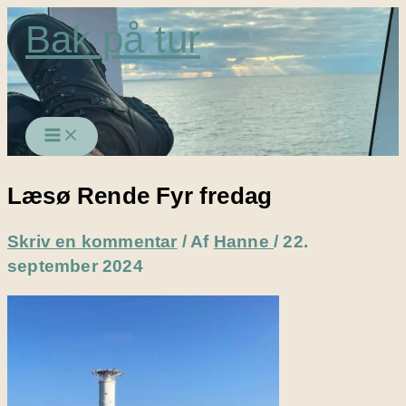
Gå
Bak på tur
til
indholdet
Læsø Rende Fyr fredag
Skriv en kommentar
/ Af
Hanne
/
22.
september 2024