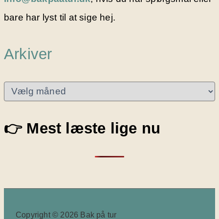
bare har lyst til at sige hej.
Arkiver
A
r
k
i
👉 Mest læste lige nu
v
e
r
Copyright © 2026 Bak på tur