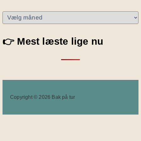
A
r
k
i
👉 Mest læste lige nu
v
e
r
Copyright © 2026 Bak på tur