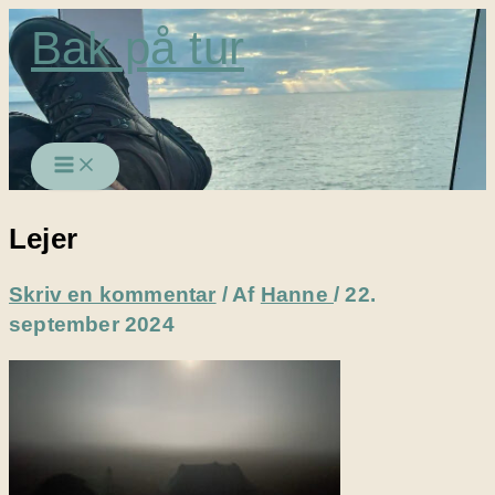
Gå
Bak på tur
til
indholdet
Lejer
Skriv en kommentar
/ Af
Hanne
/
22.
september 2024