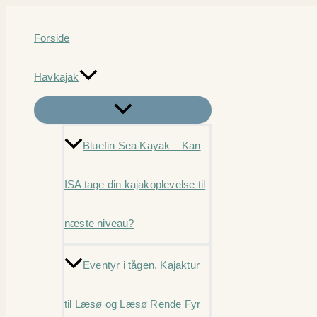
Gå
til
Forside
indholdet
Havkajak
Bluefin Sea Kayak – Kan
ISA tage din kajakoplevelse til
næste niveau?
Eventyr i tågen, Kajaktur
til Læsø og Læsø Rende Fyr