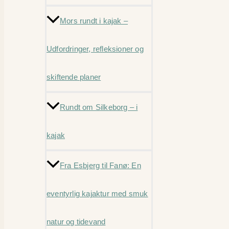
Mors rundt i kajak –
Udfordringer, refleksioner og
skiftende planer
Rundt om Silkeborg – i
kajak
Fra Esbjerg til Fanø: En
eventyrlig kajaktur med smuk
natur og tidevand