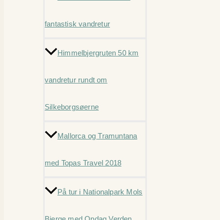
fantastisk vandretur
Himmelbjergruten 50 km
vandretur rundt om
Silkeborgsøerne
Mallorca og Tramuntana
med Topas Travel 2018
På tur i Nationalpark Mols
Bjerge med Opdag Verden