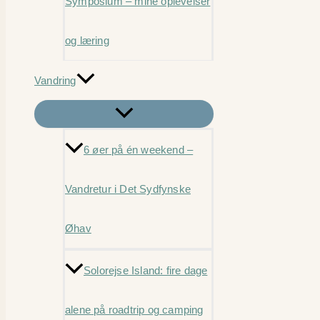
Symposium – mine oplevelser
og læring
Vandring
6 øer på én weekend –
Vandretur i Det Sydfynske
Øhav
Solorejse Island: fire dage
alene på roadtrip og camping