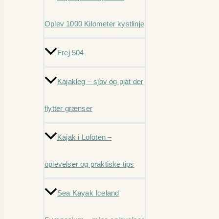
Oplev 1000 Kilometer kystlinje
Frej 504
Kajakleg – sjov og pjat der
flytter grænser
Kajak i Lofoten –
oplevelser og praktiske tips
Sea Kayak Iceland