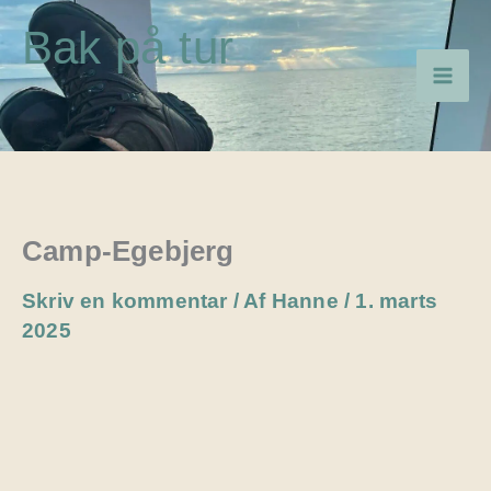
Gå
Bak på tur
til
indholdet
Camp-Egebjerg
Skriv en kommentar
/ Af
Hanne
/
1. marts
2025