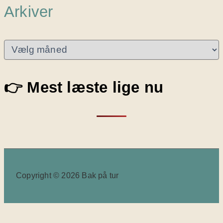
Arkiver
A
r
k
i
👉 Mest læste lige nu
v
e
r
Copyright © 2026 Bak på tur