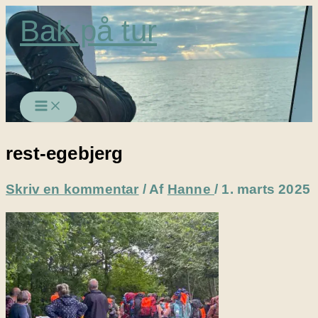
Gå
Bak på tur
til
indholdet
rest-egebjerg
Skriv en kommentar
/ Af
Hanne
/
1. marts 2025