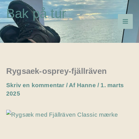
Gå
Bak på tur
til
indholdet
Rygsaek-osprey-fjällräven
Skriv en kommentar
/ Af
Hanne
/
1. marts
2025