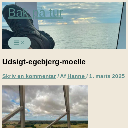
Gå
Bak på tur
til
indholdet
Udsigt-egebjerg-moelle
Skriv en kommentar
/ Af
Hanne
/
1. marts 2025