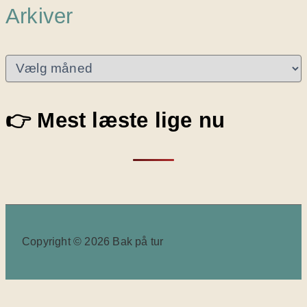
Arkiver
A
r
k
i
👉 Mest læste lige nu
v
e
r
Copyright © 2026 Bak på tur