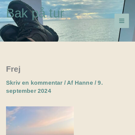
Gå
Bak på tur
til
indholdet
Frej
Skriv en kommentar
/ Af
Hanne
/
9.
september 2024