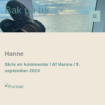
Gå
Bak på tur
til
indholdet
Hanne
Skriv en kommentar
/ Af
Hanne
/
9.
september 2024