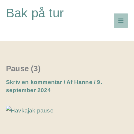
Gå
Bak på tur
til
indholdet
Pause (3)
Skriv en kommentar
/ Af
Hanne
/
9.
september 2024