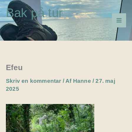
Gå
Bak på tur
til
indholdet
Efeu
Skriv en kommentar
/ Af
Hanne
/
27. maj
2025