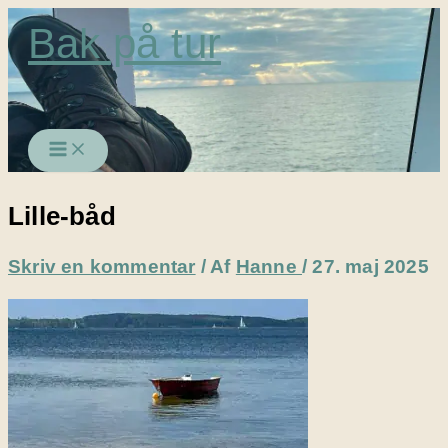
Gå
Bak på tur
til
indholdet
Lille-båd
Skriv en kommentar
/ Af
Hanne
/
27. maj 2025