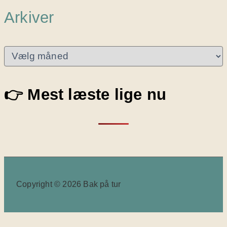
Arkiver
A
r
k
i
👉 Mest læste lige nu
v
e
r
Copyright © 2026 Bak på tur