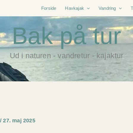
Forside
Havkajak
Vandring
Bak på tur
Ud i naturen - vandretur - kajaktur
e
/
27. maj 2025