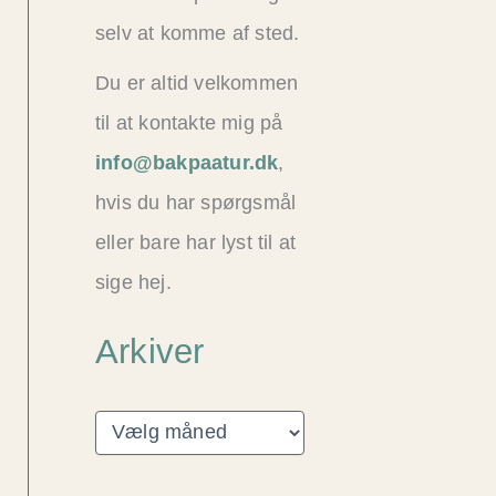
selv at komme af sted.
Du er altid velkommen
til at kontakte mig på
info@bakpaatur.dk
,
hvis du har spørgsmål
eller bare har lyst til at
sige hej.
Arkiver
A
r
k
i