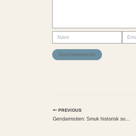
Navn
Email
PREVIOUS
Gendarmstien: Smuk historisk solovandring med Tarp, shelter og bål