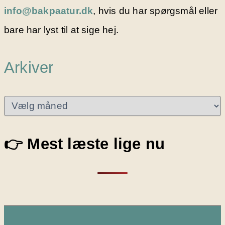
info@bakpaatur.dk
, hvis du har spørgsmål eller
bare har lyst til at sige hej.
Arkiver
A
r
k
i
👉 Mest læste lige nu
v
e
r