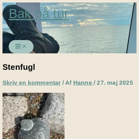
Gå
Bak på tur
til
indholdet
Stenfugl
Skriv en kommentar
/ Af
Hanne
/
27. maj 2025