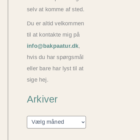
selv at komme af sted.
Du er altid velkommen
til at kontakte mig på
info@bakpaatur.dk
,
hvis du har spørgsmål
eller bare har lyst til at
sige hej.
Arkiver
A
r
k
i