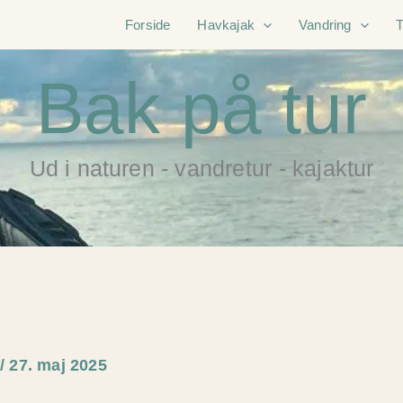
Forside
Havkajak
Vandring
Bak på tur
Ud i naturen - vandretur - kajaktur
e
/
27. maj 2025