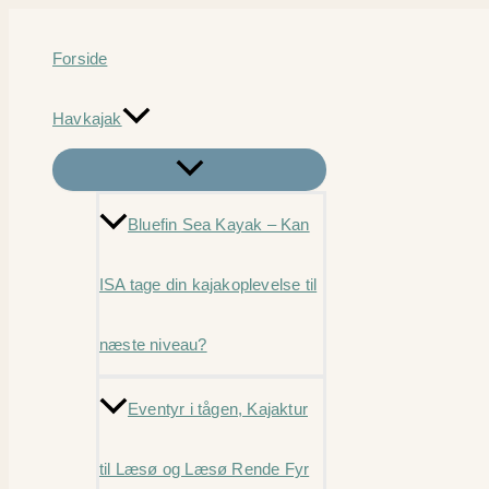
Gå
til
Forside
indholdet
Havkajak
Bluefin Sea Kayak – Kan
ISA tage din kajakoplevelse til
næste niveau?
Eventyr i tågen, Kajaktur
til Læsø og Læsø Rende Fyr