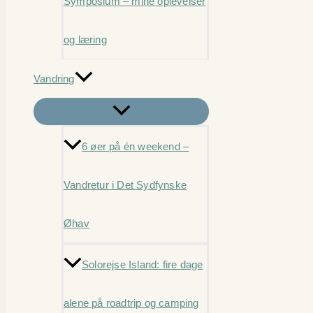
Symposium – mine oplevelser
og læring
Vandring
6 øer på én weekend –
Vandretur i Det Sydfynske
Øhav
Solorejse Island: fire dage
alene på roadtrip og camping