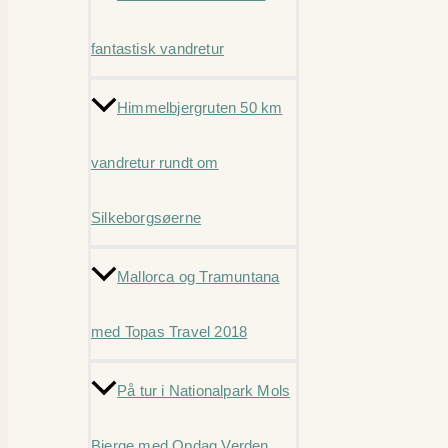
fantastisk vandretur
Himmelbjergruten 50 km
vandretur rundt om
Silkeborgsøerne
Mallorca og Tramuntana
med Topas Travel 2018
På tur i Nationalpark Mols
Bjerge med Opdag Verden