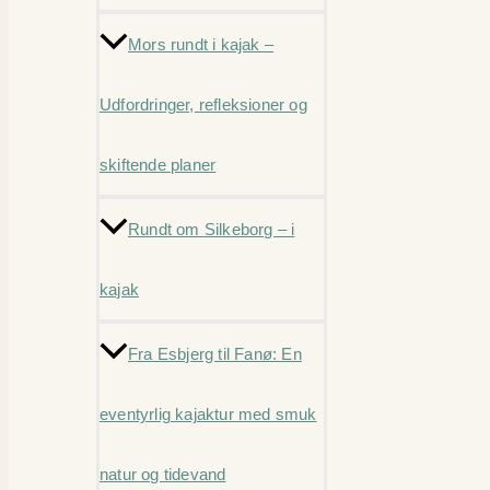
Mors rundt i kajak –
Udfordringer, refleksioner og
skiftende planer
Rundt om Silkeborg – i
kajak
Fra Esbjerg til Fanø: En
eventyrlig kajaktur med smuk
natur og tidevand