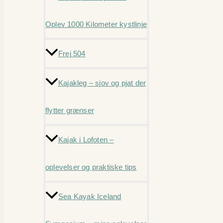
Oplev 1000 Kilometer kystlinje
Frej 504
Kajakleg – sjov og pjat der
flytter grænser
Kajak i Lofoten –
oplevelser og praktiske tips
Sea Kayak Iceland