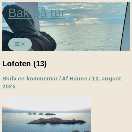
Gå
Bak på tur
til
indholdet
Lofoten (13)
Skriv en kommentar
/ Af
Hanne
/
12. august
2025