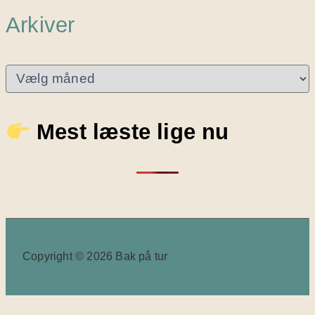
Arkiver
A
r
k
i
Mest læste lige nu
v
e
r
Copyright © 2026 Bak på tur