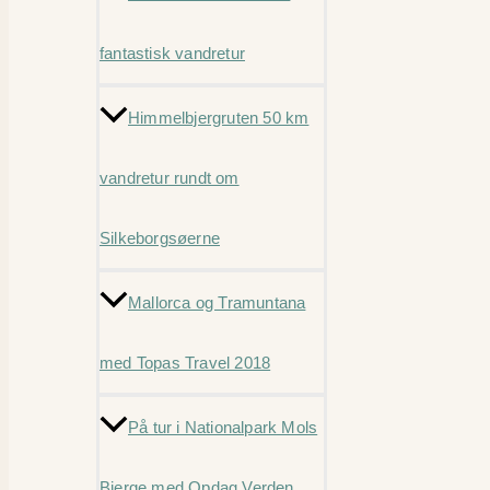
fantastisk vandretur
Himmelbjergruten 50 km
vandretur rundt om
Silkeborgsøerne
Mallorca og Tramuntana
med Topas Travel 2018
På tur i Nationalpark Mols
Bjerge med Opdag Verden