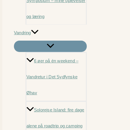
Symposium – mine oplevelser
og læring
Vandring
6 øer på én weekend –
Vandretur i Det Sydfynske
Øhav
Solorejse Island: fire dage
alene på roadtrip og camping