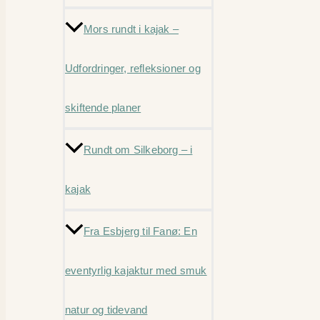
Mors rundt i kajak –
Udfordringer, refleksioner og
skiftende planer
Rundt om Silkeborg – i
kajak
Fra Esbjerg til Fanø: En
eventyrlig kajaktur med smuk
natur og tidevand