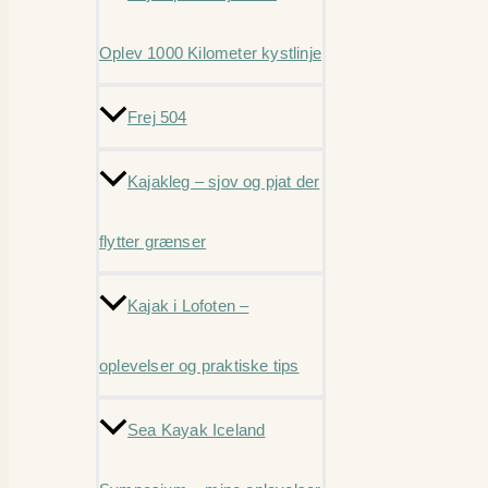
Oplev 1000 Kilometer kystlinje
Frej 504
Kajakleg – sjov og pjat der
flytter grænser
Kajak i Lofoten –
oplevelser og praktiske tips
Sea Kayak Iceland