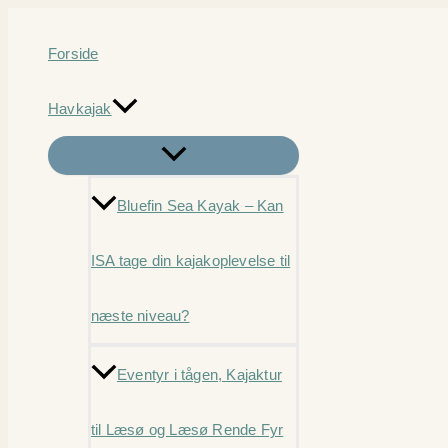
Gå
til
Forside
indholdet
Havkajak
Bluefin Sea Kayak – Kan
ISA tage din kajakoplevelse til
næste niveau?
Eventyr i tågen, Kajaktur
til Læsø og Læsø Rende Fyr