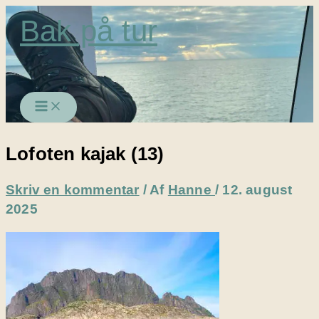
Gå
Bak på tur
til
indholdet
Lofoten kajak (13)
Skriv en kommentar
/ Af
Hanne
/
12. august
2025