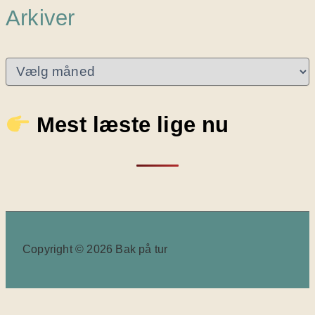
Arkiver
A
r
k
i
Mest læste lige nu
v
e
r
Copyright © 2026 Bak på tur