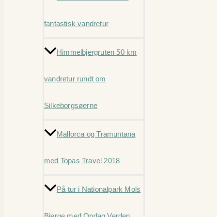
fantastisk vandretur
Himmelbjergruten 50 km
vandretur rundt om
Silkeborgsøerne
Mallorca og Tramuntana
med Topas Travel 2018
På tur i Nationalpark Mols
Bjerge med Opdag Verden