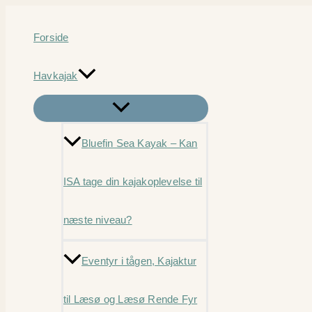
Gå
til
Forside
indholdet
Havkajak
Bluefin Sea Kayak – Kan
ISA tage din kajakoplevelse til
næste niveau?
Eventyr i tågen, Kajaktur
til Læsø og Læsø Rende Fyr