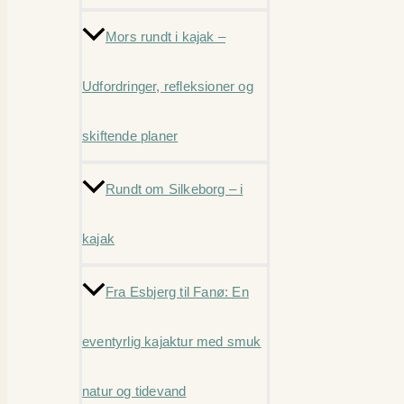
Mors rundt i kajak –
Udfordringer, refleksioner og
skiftende planer
Rundt om Silkeborg – i
kajak
Fra Esbjerg til Fanø: En
eventyrlig kajaktur med smuk
natur og tidevand