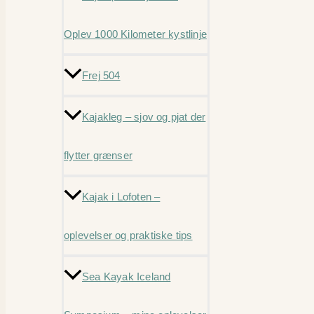
Oplev 1000 Kilometer kystlinje
Frej 504
Kajakleg – sjov og pjat der
flytter grænser
Kajak i Lofoten –
oplevelser og praktiske tips
Sea Kayak Iceland