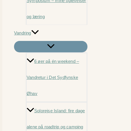
Symposium – mine oplevelser
og læring
Vandring
6 øer på én weekend –
Vandretur i Det Sydfynske
Øhav
Solorejse Island: fire dage
alene på roadtrip og camping