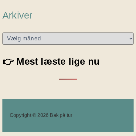
Arkiver
A
r
k
i
👉 Mest læste lige nu
v
e
r
Copyright © 2026 Bak på tur