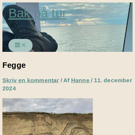
Gå
Bak på tur
til
indholdet
Fegge
Skriv en kommentar
/ Af
Hanne
/
11. december
2024