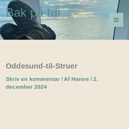
Gå
Bak på tur
til
indholdet
Oddesund-til-Struer
Skriv en kommentar
/ Af
Hanne
/
2.
december 2024