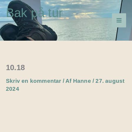
Gå
Bak på tur
til
indholdet
10.18
Skriv en kommentar
/ Af
Hanne
/
27. august
2024