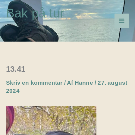
Gå
Bak på tur
til
indholdet
13.41
Skriv en kommentar
/ Af
Hanne
/
27. august
2024