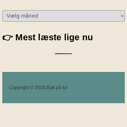
A
r
k
i
👉 Mest læste lige nu
v
e
r
Copyright © 2026 Bak på tur