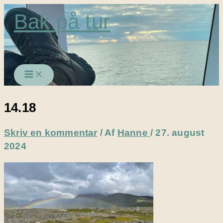
Gå
Bak på tur
til
indholdet
14.18
Skriv en kommentar
/ Af
Hanne
/
27. august
2024