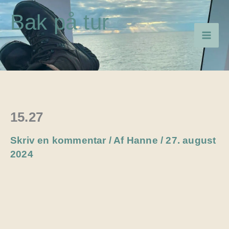
Gå
Bak på tur
til
indholdet
15.27
Skriv en kommentar
/ Af
Hanne
/
27. august
2024