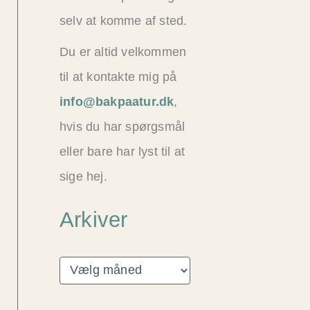
selv at komme af sted.
Du er altid velkommen
til at kontakte mig på
info@bakpaatur.dk
,
hvis du har spørgsmål
eller bare har lyst til at
sige hej.
Arkiver
A
r
k
i