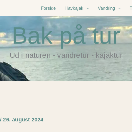
Forside
Havkajak
Vandring
Bak på tur
Ud i naturen - vandretur - kajaktur
e
/
26. august 2024