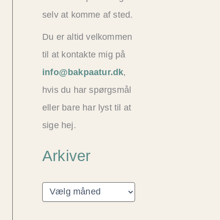
selv at komme af sted.
Du er altid velkommen
til at kontakte mig på
info@bakpaatur.dk
,
hvis du har spørgsmål
eller bare har lyst til at
sige hej.
Arkiver
A
r
k
i