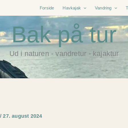
Forside
Havkajak
Vandring
Bak på tur
Ud i naturen - vandretur - kajaktur
e
/
27. august 2024